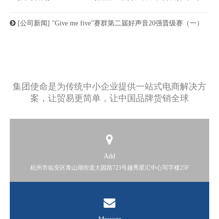
[公司新闻]
"Give me five”赛群第二届好声音20强晋级赛（一）
WELCOME
1
2
3
»
共3页 到第
页
确定
集团使命是为传统中小企业提供一站式电商解决方
News and Events
案，让贸易更简单，让中国品牌货销全球
Add
杭州市临安区青山湖街道大园路723号越秀星汇中心写字楼25F