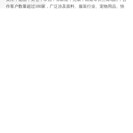
作客户数量超过180家，广泛涉及面料、服装行业、宠物用品、快
消礼品、户外用品、健身器材、医疗器械、机械设备等等，已具一
定的规模及实力！

