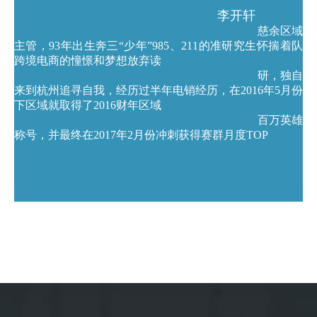
李开轩
慈余区域
主管，93年出生奔三“少年”985、211的准研究生怀揣着队
跨境电商的憧憬和梦想放弃读
研，独自
来到杭州追寻自我，经历过半年电销经历，在2016年5月份
下区域就取得了2016财年区域
百万英雄
称号，并最终在2017年2月份冲刺获得赛群月度TOP